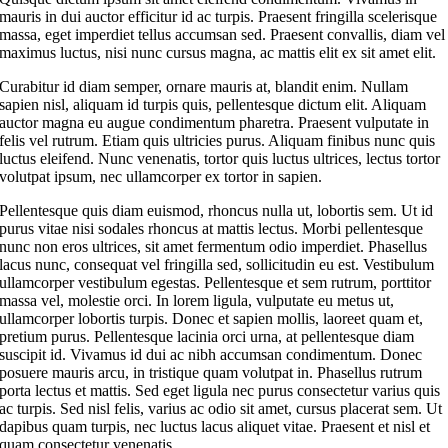
mauris in dui auctor efficitur id ac turpis. Praesent fringilla scelerisque
massa, eget imperdiet tellus accumsan sed. Praesent convallis, diam vel
maximus luctus, nisi nunc cursus magna, ac mattis elit ex sit amet elit.
Curabitur id diam semper, ornare mauris at, blandit enim. Nullam
sapien nisl, aliquam id turpis quis, pellentesque dictum elit. Aliquam
auctor magna eu augue condimentum pharetra. Praesent vulputate in
felis vel rutrum. Etiam quis ultricies purus. Aliquam finibus nunc quis
luctus eleifend. Nunc venenatis, tortor quis luctus ultrices, lectus tortor
volutpat ipsum, nec ullamcorper ex tortor in sapien.
Pellentesque quis diam euismod, rhoncus nulla ut, lobortis sem. Ut id
purus vitae nisi sodales rhoncus at mattis lectus. Morbi pellentesque
nunc non eros ultrices, sit amet fermentum odio imperdiet. Phasellus
lacus nunc, consequat vel fringilla sed, sollicitudin eu est. Vestibulum
ullamcorper vestibulum egestas. Pellentesque et sem rutrum, porttitor
massa vel, molestie orci. In lorem ligula, vulputate eu metus ut,
ullamcorper lobortis turpis. Donec et sapien mollis, laoreet quam et,
pretium purus. Pellentesque lacinia orci urna, at pellentesque diam
suscipit id. Vivamus id dui ac nibh accumsan condimentum. Donec
posuere mauris arcu, in tristique quam volutpat in. Phasellus rutrum
porta lectus et mattis. Sed eget ligula nec purus consectetur varius quis
ac turpis. Sed nisl felis, varius ac odio sit amet, cursus placerat sem. Ut
dapibus quam turpis, nec luctus lacus aliquet vitae. Praesent et nisl et
quam consectetur venenatis.