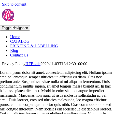
Skip to content
Toggle Navigation
Home
CATALOG
PRINTING & LABELLING
Blog
Contact Us
Privacy Policy
HFBottle
2020-11-03T13:12:39+00:00
Lorem ipsum dolor sit amet, consectetur adipiscing elit. Nullam ipsum
erat, pellentesque semper ultricies ut, efficitur eu diam. Cras nec
pretium ante. Suspendisse vitae nulla ut mi aliquam fermentum. Duis
condimentum sagittis sapien, sit amet tempus massa blandit ac. In hac
habitasse platea dictumst. Morbi in enim sit amet augue imperdiet
malesuada. Maecenas non nunc ut risus molestie sollicitudin ac vel
arcu. Duis laoreet, eros sed ultricies malesuada, leo magna efficitur
purus, et ullamcorper quam tortor quis nibh. Cras commodo dolor sed
nisi congue interdum. Nam sodales elit scelerisque est dapibus laoreet.
Quisque dictum ipsum sit amet eleifend condimentum. Vivamus in