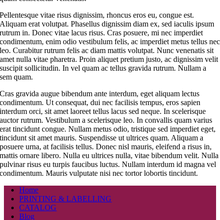
Pellentesque vitae risus dignissim, rhoncus eros eu, congue est.
Aliquam erat volutpat. Phasellus dignissim diam ex, sed iaculis ipsum
rutrum in. Donec vitae lacus risus. Cras posuere, mi nec imperdiet
condimentum, enim odio vestibulum felis, ac imperdiet metus tellus ne
leo. Curabitur rutrum felis ac diam mattis volutpat. Nunc venenatis sit
amet nulla vitae pharetra. Proin aliquet pretium justo, ac dignissim velit
suscipit sollicitudin. In vel quam ac tellus gravida rutrum. Nullam a
sem quam.
Cras gravida augue bibendum ante interdum, eget aliquam lectus
condimentum. Ut consequat, dui nec facilisis tempus, eros sapien
interdum orci, sit amet laoreet tellus lacus sed neque. In scelerisque
auctor rutrum. Vestibulum a scelerisque leo. In convallis quam varius
erat tincidunt congue. Nullam metus odio, tristique sed imperdiet eget,
tincidunt sit amet mauris. Suspendisse ut ultrices quam. Aliquam a
posuere urna, at facilisis tellus. Donec nisl mauris, eleifend a risus in,
mattis ornare libero. Nulla eu ultrices nulla, vitae bibendum velit. Nulla
pulvinar risus eu turpis faucibus luctus. Nullam interdum id magna vel
condimentum. Mauris vulputate nisi nec tortor lobortis tincidunt.
Home
PRINTING & LABELLING
CATALOG
Blog